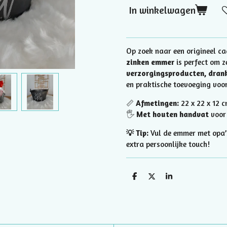
In winkelwagen
Op zoek naar een origineel c
zinken emmer
is perfect om z
verzorgingsproducten, drank
en praktische toevoeging voor 
📏
Afmetingen:
22 x 22 x 12 
🖐️
Met houten handvat
voor 
💡 Tip:
Vul de emmer met opa’s
extra persoonlijke touch!
D
D
S
e
e
h
l
e
a
e
l
r
n
e