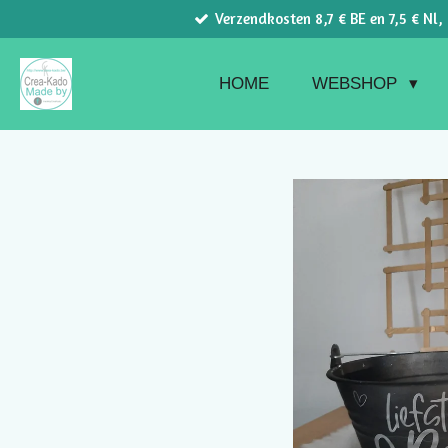
Verzendkosten 8,7 € BE en 7,5 € Nl,
Ga
direct
naar
HOME
WEBSHOP
de
hoofdinhoud