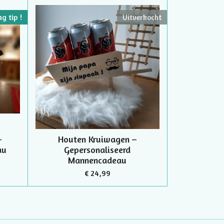
g tip !
Uitverkocht
–
Houten Kruiwagen –
au
Gepersonaliseerd
Mannencadeau
€ 24,99