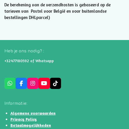
De berekening van de verzendkosten is gebaseerd op de
tarieven van Postnl voor België en voor buitenlandse
bestellingen DHLparcel)
Heb je ons nodig? :
+32477180592 of Whatsapp
W
F
I
Y
T
h
a
n
o
i
a
c
s
u
k
t
e
t
T
T
Informatie:
s
b
a
u
o
A
o
g
b
k
Algemene voorwaarden
p
o
r
e
Privacy Policy
p
k
a
Betaalmogelijkheden
m