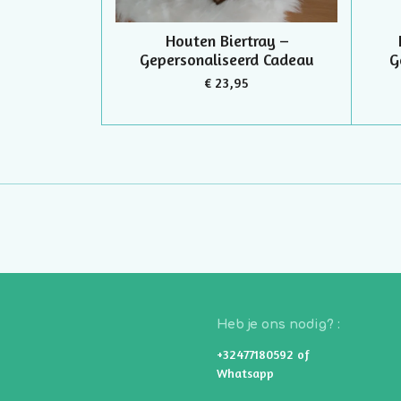
Houten Biertray –
Gepersonaliseerd Cadeau
G
€ 23,95
Heb je ons nodig? :
+32477180592 of
Whatsapp