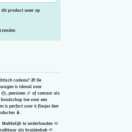
 dit product weer op
rzenden
aktisch cadeau? 🎁 De
iwagen is ideaal voor
 🎂, pensioen 🎉 of zomaar als
 boodschap toe voor een
n is perfect voor 6 flesjes bier
oducten 🧴.
 Makkelijk te onderhouden 🧼
bruikbaar als kruidenbak 🌱