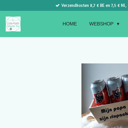
Verzendkosten 8,7 € BE en 7,5 € Nl,
Ga
direct
naar
HOME
WEBSHOP
de
hoofdinhoud