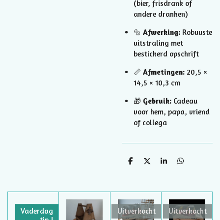
(bier, frisdrank of
andere dranken)
🔩
Afwerking:
Robuuste
uitstraling met
bestickerd opschrift
📏
Afmetingen:
20,5 ×
14,5 × 10,3 cm
🎁
Gebruik:
Cadeau
voor hem, papa, vriend
of collega
D
D
S
D
e
e
h
e
l
e
a
l
e
l
r
e
n
e
n
Vaderdag
Uitverkocht
Uitverkocht
tip !