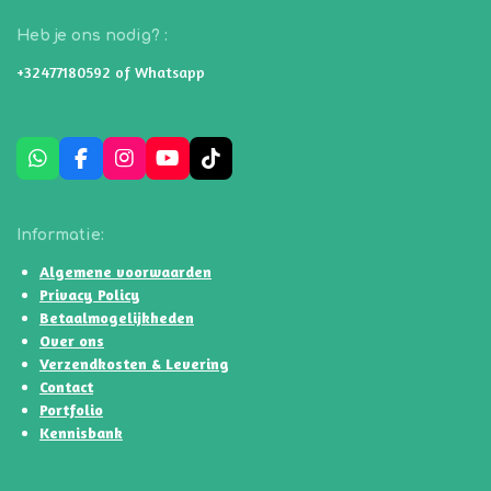
Heb je ons nodig? :
+32477180592 of Whatsapp
W
F
I
Y
T
h
a
n
o
i
a
c
s
u
k
t
e
t
T
T
Informatie:
s
b
a
u
o
A
o
g
b
k
Algemene voorwaarden
p
o
r
e
Privacy Policy
p
k
a
Betaalmogelijkheden
m
Over ons
Verzendkosten & Levering
Contact
Portfolio
Kennisbank