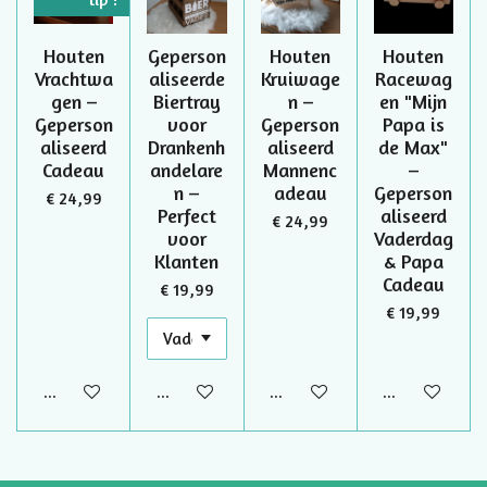
Houten
Geperson
Houten
Houten
Vrachtwa
aliseerde
Kruiwage
Racewag
gen –
Biertray
n –
en "Mijn
Geperson
voor
Geperson
Papa is
aliseerd
Drankenh
aliseerd
de Max"
Cadeau
andelare
Mannenc
–
n –
adeau
Geperson
€ 24,99
Perfect
aliseerd
€ 24,99
voor
Vaderdag
Klanten
& Papa
Cadeau
€ 19,99
€ 19,99
Houd mij op de hoogte
Bekijk details
Houd mij op de hoogte
Houd mij op d