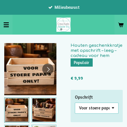
Ga
Milieubewust
direct
naar
de
hoofdinhoud
Houten geschenkkratje
met opschrift – leeg –
cadeau voor hem
Populair
€ 9,99
Opschrift