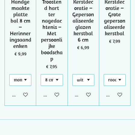
Handge
Troosten
Kerstdec
Kerstdec
maakte
d hart
oratie –
oratie –
platte
ter
Geperson
Grote
bal 8 cm
nagedac
aliseerde
geperson
–
htenis –
glazen
aliseerde
Herinner
Met
kerstbal
kerstbal
ingsaand
persoonli
6 cm
€ 7,99
enken
jke
€ 6,99
boodscha
€ 9,99
p
€ 7,95
Bekijk details
Bekijk details
Bekijk details
Bekijk details