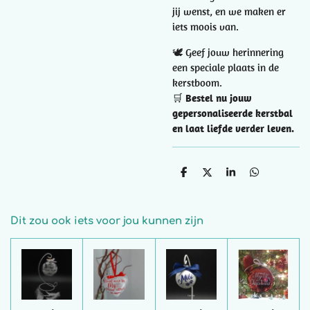
jij wenst, en we maken er
iets moois van.
🕊️ Geef jouw herinnering
een speciale plaats in de
kerstboom.
🛒
Bestel nu jouw
gepersonaliseerde kerstbal
en laat liefde verder leven.
D
D
S
D
e
e
h
e
l
e
a
l
e
l
r
e
n
e
n
Dit zou ook iets voor jou kunnen zijn