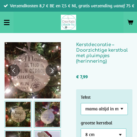
Verzendkosten 8,7 € BE en 7,5 € Nl, gratis verzending vanaf 75 €
Ga
direct
naar
de
hoofdinhoud
Kerstdecoratie –
Doorzichtige kerstbal
met pluimpjes
(herinnering)
€ 7,99
Tekst
grootte kerstbal