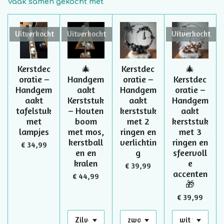
Vaak samen gekocht met
Uitverkocht
Uitverkocht
Uitverkocht
Kerstdec
🎄
Kerstdec
🎄
oratie –
Handgem
oratie –
Kerstdec
Handgem
aakt
Handgem
oratie –
aakt
Kerststuk
aakt
Handgem
tafelstuk
– Houten
kerststuk
aakt
met
boom
met 2
kerststuk
lampjes
met mos,
ringen en
met 3
kerstball
verlichtin
ringen en
€ 34,99
en en
g
sfeervoll
kralen
e
€ 39,99
accenten
€ 44,99
🎁
€ 39,99