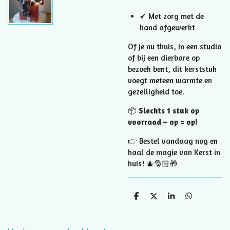
✔ Met zorg met de
hand afgewerkt
Of je nu thuis, in een studio
of bij een dierbare op
bezoek bent, dit kerststuk
voegt meteen warmte en
gezelligheid toe.
📦
Slechts 1 stuk op
voorraad – op = op!
👉 Bestel vandaag nog en
haal de magie van Kerst in
huis! 🎄🎅🏻🎁
D
D
S
D
e
e
h
e
l
e
a
l
e
l
r
e
n
e
n