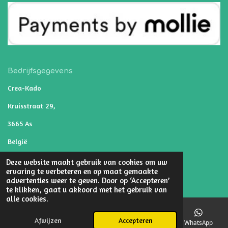
Bedrijfsgegevens
Crea-Kado
Kruisstraat 29,
3665 As
België
BE0653933418
Deze website maakt gebruik van cookies om uw
ervaring te verbeteren en op maat gemaakte
© 2021 - 2026 Crea-Kado
advertenties weer te geven. Door op ‘Accepteren’
te klikken, gaat u akkoord met het gebruik van
alle cookies.
Afwijzen
Accepteren
E-mailadres
Telefoonnummer
Kaart
WhatsApp