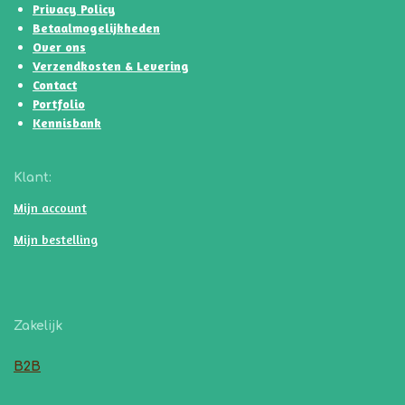
p
o
r
e
Privacy Policy
p
k
a
Betaalmogelijkheden
m
Over ons
Verzendkosten & Levering
Contact
Portfolio
Kennisbank
Klant:
Mijn account
Mijn bestelling
Zakelijk
B2B