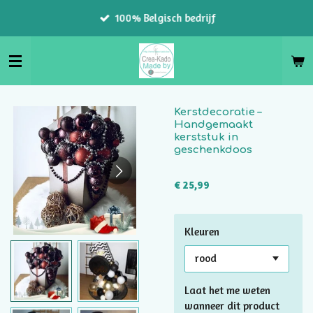
Ga
100% Belgisch bedrijf
direct
naar
de
hoofdinhoud
Kerstdecoratie –
Handgemaakt
kerststuk in
geschenkdoos
€ 25,99
Kleuren
Laat het me weten
wanneer dit product