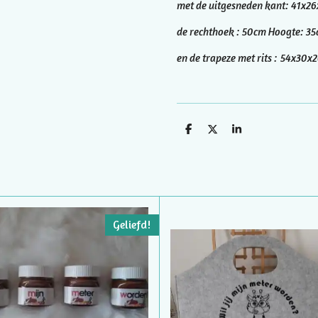
met de uitgesneden kant: 41x2
de rechthoek : 50cm Hoogte: 35
en de trapeze met rits : 54x30x
D
D
S
e
e
h
l
e
a
e
l
r
n
e
Geliefd!