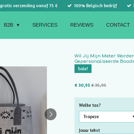
 gratis verzending vanaf 75 €
100% Belgisch bedrijf
B2B
SERVICES
REVIEWS
CONTACT
Wil Jij Mijn Meter Worden
Gepersonaliseerde Bood
Sale!
€ 30,95
€ 35,95
Welke tas?
Jouw tekst