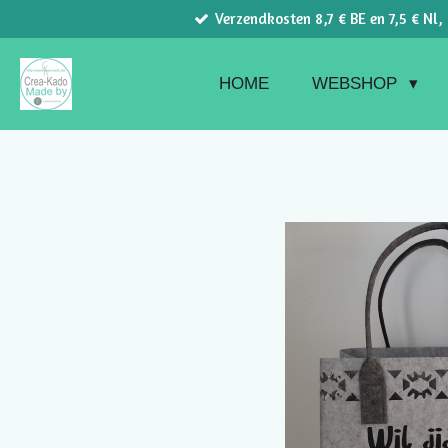
Verzendkosten 8,7 € BE en 7,5 € Nl,
Ga
direct
naar
HOME
WEBSHOP
de
hoofdinhoud