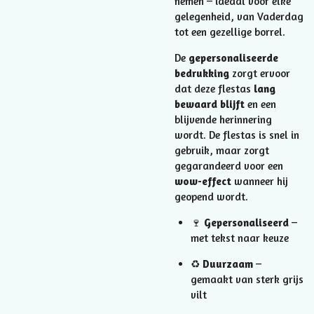
nemen – ideaal voor elke
gelegenheid, van Vaderdag
tot een gezellige borrel.
De
gepersonaliseerde
bedrukking
zorgt ervoor
dat deze flestas
lang
bewaard blijft
en een
blijvende herinnering
wordt. De flestas is snel in
gebruik, maar zorgt
gegarandeerd voor een
wow-effect
wanneer hij
geopend wordt.
🍷
Gepersonaliseerd
–
met tekst naar keuze
♻️
Duurzaam
–
gemaakt van sterk grijs
vilt