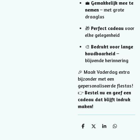
💼
Gemakkelijk mee te
nemen
– met grote
draaglus
🎁
Perfect cadeau
voor
elke gelegenheid
🎨
Bedrukt voor lange
houdbaarheid
–
blijvende herinnering
🎉 Maak Vaderdag extra
bijzonder met een
gepersonaliseerde flestas!
👉
Bestel nu en geef een
cadeau dat blijft indruk
maken!
D
D
S
D
e
e
h
e
l
e
a
l