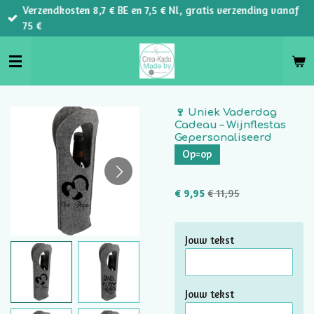
Verzendkosten 8,7 € BE en 7,5 € Nl, gratis verzending vanaf
Ga
75 €
direct
naar
de
hoofdinhoud
🍷 Uniek Vaderdag
Cadeau – Wijnflestas
Gepersonaliseerd
Op=op
€ 9,95
€ 11,95
Jouw tekst
Jouw tekst