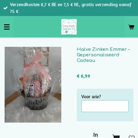
Verzendkosten 8,7 € BE en 7,5 € Nl, gratis verzending vanaf
Ga
75 €
direct
naar
de
hoofdinhoud
Halve Zinken Emmer –
Gepersonaliseerd
Cadeau
€ 6,99
Voor wie?
In