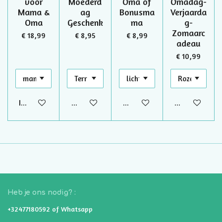
voor
Moederd
Oma of
Omadag-
Mama &
ag
Bonusma
Verjaarda
Oma
Geschenk
ma
g-
Zomaarc
€ 18,99
€ 8,95
€ 8,99
adeau
€ 10,99
In winkelwagen
Bekijk details
Bekijk details
Bekijk details
Heb je ons nodig? :
+32477180592 of Whatsapp