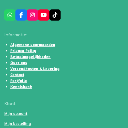
W
F
I
Y
T
h
a
n
o
i
a
c
s
u
k
t
e
t
T
T
Informatie:
s
b
a
u
o
A
o
g
b
k
Algemene voorwaarden
p
o
r
e
Privacy Policy
p
k
a
Betaalmogelijkheden
m
Over ons
Verzendkosten & Levering
Contact
Portfolio
Kennisbank
Klant:
Mijn account
Mijn bestelling