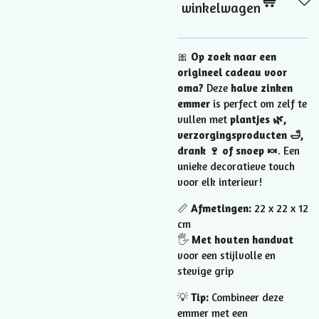
winkelwagen
🎀
Op zoek naar een
origineel cadeau voor
oma?
Deze
halve zinken
emmer
is perfect om zelf te
vullen met
plantjes 🌿,
verzorgingsproducten 🛁,
drank 🍷 of snoep 🍬
. Een
unieke decoratieve touch
voor elk interieur!
📏
Afmetingen:
22 x 22 x 12
cm
🖐️
Met houten handvat
voor een stijlvolle en
stevige grip
💡
Tip:
Combineer deze
emmer met een