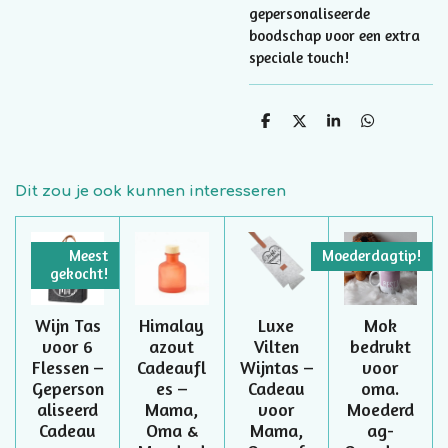
gepersonaliseerde
boodschap voor een extra
speciale touch!
D
D
S
D
e
e
h
e
l
e
a
l
e
l
r
e
n
e
n
Dit zou je ook kunnen interesseren
Meest
Moederdagtip!
gekocht!
Wijn Tas
Himalay
Luxe
Mok
voor 6
azout
Vilten
bedrukt
Flessen –
Cadeaufl
Wijntas –
voor
Geperson
es –
Cadeau
oma.
aliseerd
Mama,
voor
Moederd
Cadeau
Oma &
Mama,
ag-