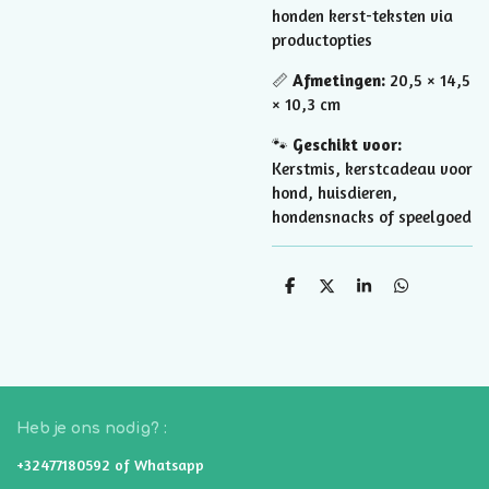
honden kerst-teksten via
productopties
📏
Afmetingen:
20,5 × 14,5
× 10,3 cm
🐾
Geschikt voor:
Kerstmis, kerstcadeau voor
hond, huisdieren,
hondensnacks of speelgoed
D
D
S
D
e
e
h
e
l
e
a
l
e
l
r
e
n
e
n
Heb je ons nodig? :
+32477180592 of Whatsapp