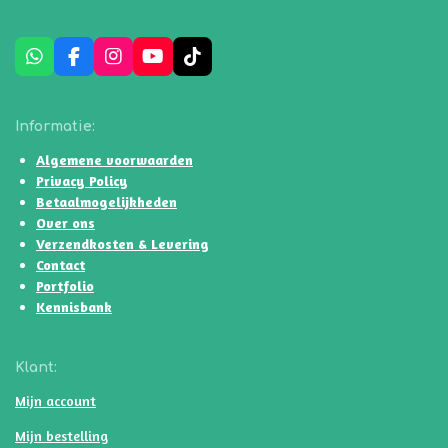
W
F
I
Y
T
h
a
n
o
i
a
c
s
u
k
t
e
t
T
T
Informatie:
s
b
a
u
o
A
o
g
b
k
Algemene voorwaarden
p
o
r
e
Privacy Policy
p
k
a
Betaalmogelijkheden
m
Over ons
Verzendkosten & Levering
Contact
Portfolio
Kennisbank
Klant:
Mijn account
Mijn bestelling