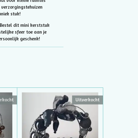
al voor kleine ruimtes
n verzorgingstehuizen
uniek stuk!
Bestel dit mini kerststuk
elijke sfeer toe aan je
persoonlijk geschenk!
erkocht
Uitverkocht