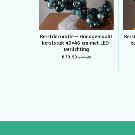
Kerstdecoratie – Handgemaakt
Kers
kerststuk 40×48 cm met LED-
k
verlichting
€ 39,99
€ 44,99