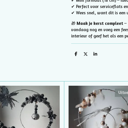
✔ Mini formaat (18 cm) – idea
✔ Perfect voor serviceflats e
✔ Wees snel, want dit is een 
🎁
Maak je kerst compleet
– 
vandaag nog en voeg een feest
interieur of geef het als een 
D
D
S
e
e
h
l
e
a
e
l
r
n
e
Uitv