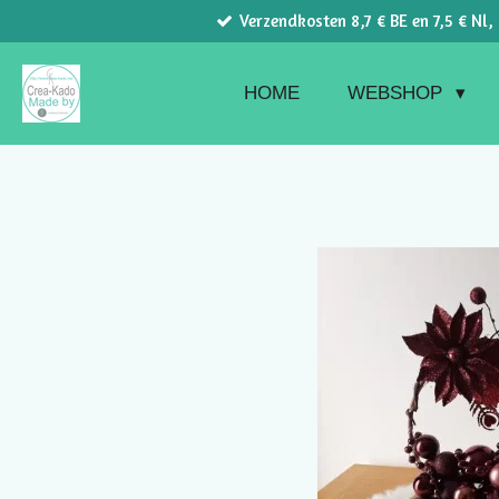
Verzendkosten 8,7 € BE en 7,5 € Nl,
Ga
direct
naar
HOME
WEBSHOP
de
hoofdinhoud