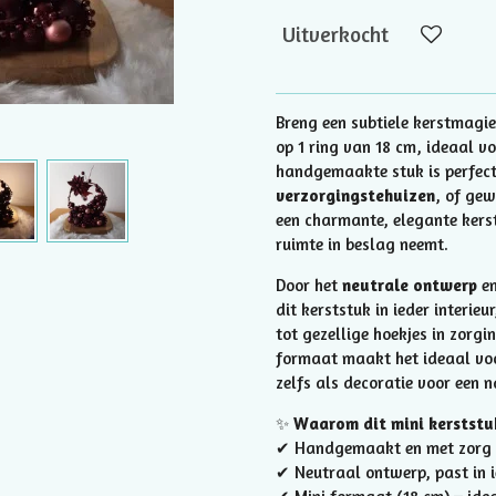
Uitverkocht
Breng een subtiele kerstmagie
op 1 ring van 18 cm, ideaal vo
handgemaakte stuk is perfec
verzorgingstehuizen
, of gew
een charmante, elegante kerst
ruimte in beslag neemt.
Door het
neutrale ontwerp
en
dit kerststuk in ieder interi
tot gezellige hoekjes in zorgi
formaat maakt het ideaal voo
zelfs als decoratie voor een 
✨
Waarom dit mini kerststuk
✔ Handgemaakt en met zorg
✔ Neutraal ontwerp, past in i