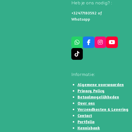
Heb je ons nodig? :
+32477180592 of
Whatsapp
W
F
I
Y
h
a
n
o
a
c
s
u
T
t
e
t
T
i
s
b
a
u
k
A
o
g
b
T
Informatie:
p
o
r
e
o
p
k
a
k
Algemene voorwaarden
m
Privacy Policy
Betaalmogelijkheden
Over ons
Verzendkosten & Levering
Contact
Portfolio
Kennisbank