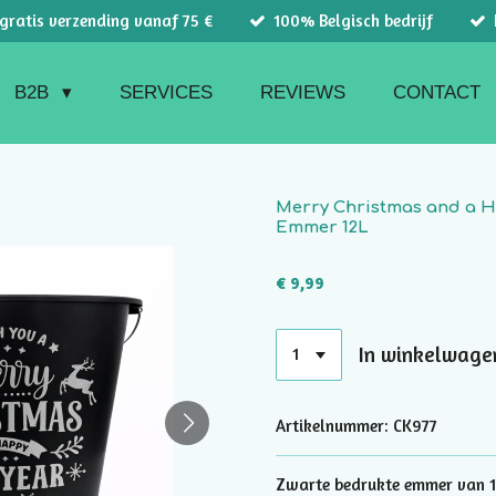
 gratis verzending vanaf 75 €
100% Belgisch bedrijf
B2B
SERVICES
REVIEWS
CONTACT
Merry Christmas and a H
Emmer 12L
€ 9,99
In winkelwage
Artikelnummer:
CK977
Zwarte bedrukte emmer van 12