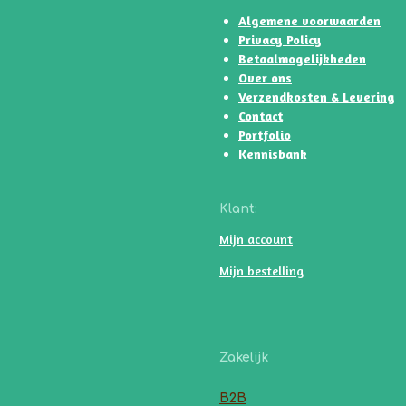
p
k
a
k
Algemene voorwaarden
m
Privacy Policy
Betaalmogelijkheden
Over ons
Verzendkosten & Levering
Contact
Portfolio
Kennisbank
Klant:
Mijn account
Mijn bestelling
Zakelijk
B2B