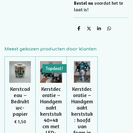
Bestel nu
voordat het te
laat is!
D
D
S
D
e
e
h
e
l
e
a
l
e
l
r
e
n
e
n
Meest gekozen producten door klanten
Topdeal!
Kerstcad
Kerstdec
Kerstdec
eau –
oratie –
oratie –
Bedrukt
Handgem
Handgem
wc-
aakt
aakt
papier
kerststuk
kerststuk
40×48
: hoofd
€ 1,50
cm met
van
LED-
foam in