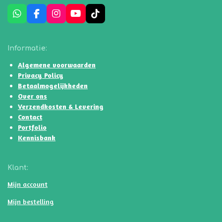
W
F
I
Y
T
h
a
n
o
i
a
c
s
u
k
t
e
t
T
T
Informatie:
s
b
a
u
o
A
o
g
b
k
Algemene voorwaarden
p
o
r
e
Privacy Policy
p
k
a
Betaalmogelijkheden
m
Over ons
Verzendkosten & Levering
Contact
Portfolio
Kennisbank
Klant:
Mijn account
Mijn bestelling