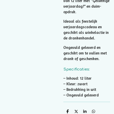
van 12 liter met “Gelukkige
verjaardag!” en duim-
opdruk.
Ideaal als feestelijk
verjaardagscadeau en
geschikt als winkelactie in
de drankenhandel.
Ongevuld geleverd en
geschikt om te vullen met
drank of geschenken.
Specificaties:
– Inhoud: 12 liter
– Kleur: zwart
– Bedrukking in wit
– Ongevuld geleverd
D
D
S
D