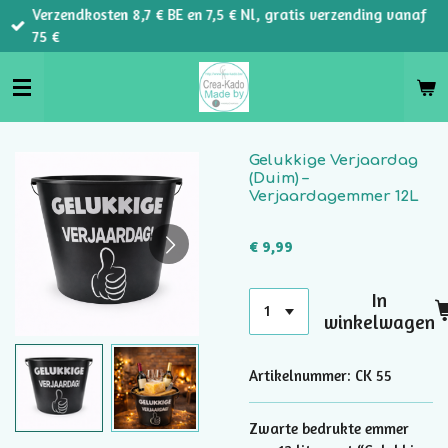
Verzendkosten 8,7 € BE en 7,5 € Nl, gratis verzending vanaf
Ga
75 €
direct
naar
de
hoofdinhoud
Gelukkige Verjaardag
(Duim) –
Verjaardagemmer 12L
€ 9,99
In
winkelwagen
Artikelnummer:
CK 55
Zwarte bedrukte emmer