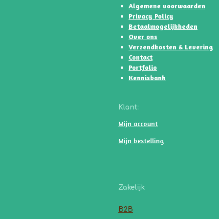
p
k
a
k
Algemene voorwaarden
m
Privacy Policy
Betaalmogelijkheden
Over ons
Verzendkosten & Levering
Contact
Portfolio
Kennisbank
Klant:
Mijn account
Mijn bestelling
Zakelijk
B2B