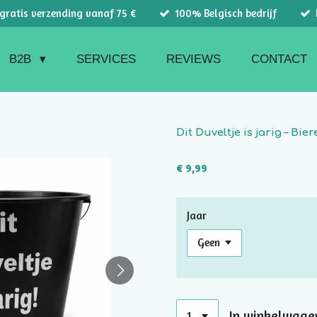
 gratis verzending vanaf 75 €
100% Belgisch bedrijf
B2B
SERVICES
REVIEWS
CONTACT
Dit Duveltje is jarig – Bi
€ 9,99
Jaar
In winkelwage