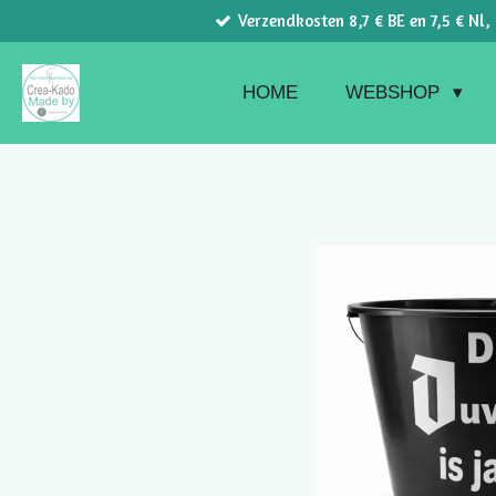
Verzendkosten 8,7 € BE en 7,5 € Nl,
Ga
direct
naar
HOME
WEBSHOP
de
hoofdinhoud