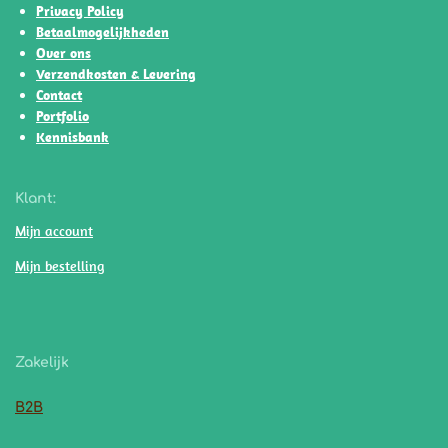
p
o
r
e
Privacy Policy
p
k
a
Betaalmogelijkheden
m
Over ons
Verzendkosten & Levering
Contact
Portfolio
Kennisbank
Klant:
Mijn account
Mijn bestelling
Zakelijk
B2B