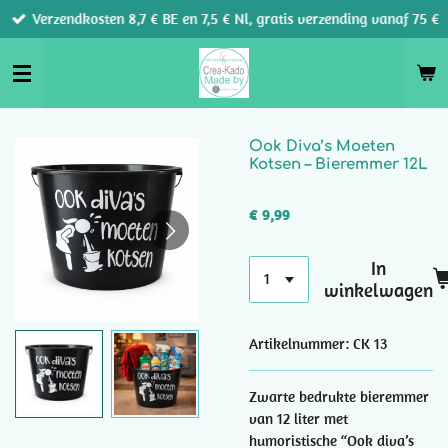
Verzendkosten 8,7 € BE en 7,5 € Nl, gratis verzending vanaf 75 €
Ga
direct
naar
de
hoofdinhoud
Ook Diva’s Moeten
Kotsen – Bieremmer 12L
€ 9,99
In
winkelwagen
Artikelnummer:
CK 13
Zwarte bedrukte bieremmer
van 12 liter met
humoristische “Ook diva’s