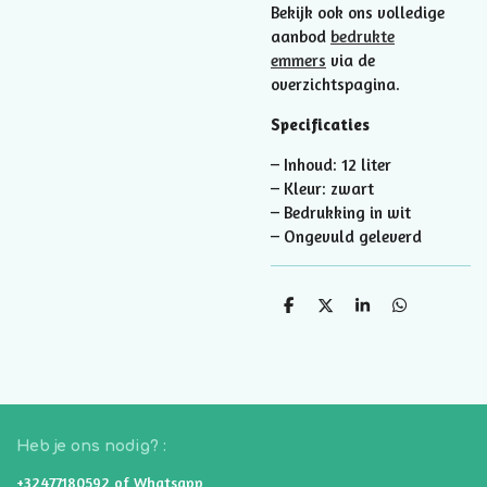
Bekijk ook ons volledige
aanbod
bedrukte
emmers
via de
overzichtspagina.
Specificaties
– Inhoud: 12 liter
– Kleur: zwart
– Bedrukking in wit
– Ongevuld geleverd
D
D
S
D
e
e
h
e
l
e
a
l
e
l
r
e
n
e
n
Heb je ons nodig? :
+32477180592 of Whatsapp