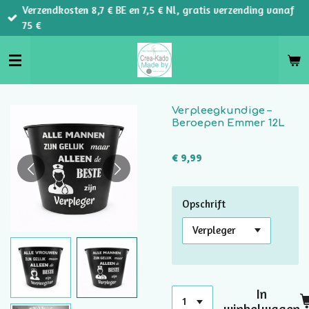
Verzendkosten 8,7 € BE en 7,5 € Nl, gratis verzending vanaf
Ga
75 €
direct
naar
de
hoofdinhoud
Verpleegkundige –
Beroepen Emmer 12L
€ 9,99
Opschrift
In